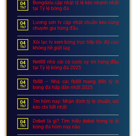
Bongdalu cập nhật tỷ lệ kèo nhanh nhất
04
Th7
tại Tỷ lệ bóng đá
Lương sơn tv cập nhật chuẩn kèo cùng
04
Th7
chuyên gia hàng đầu
Xôi lạc tv xem bóng trực tiếp tốc độ cao
04
Th7
không hề giật lag
Net88 nhà cái cá cược uy tín hàng đầu
04
Th7
tại Tỷ lệ bóng đá 2025
fb88 – Nhà cái fb88 mang đến tỷ lệ
04
Th7
bóng đá hấp dẫn nhất 2025
7m hôm nay: Nhận định tỷ lệ chuẩn, soi
04
Th7
kèo chi tiết nhất
Debet là gì? Tìm hiểu debet trong tỷ lệ
04
Th7
bóng đá hôm nay nào