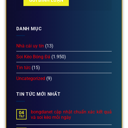
DANH MỤC
Nhà cái uy tín
(13)
Soi Kèo Bóng Đá
(1.950)
Tin tức
(15)
Uncategorized
(9)
TIN TỨC MỚI NHẤT
bongdanet cập nhật chuẩn xác kết quả
04
Th7
và soi kèo mỗi ngày