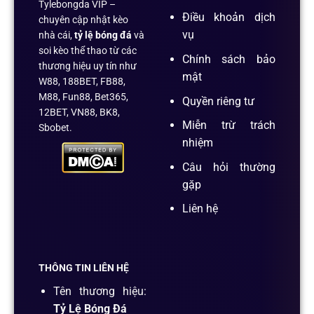
Tylebongda VIP –
Điều khoản dịch
chuyên cập nhật kèo
vụ
nhà cái,
tỷ lệ bóng đá
và
soi kèo thể thao từ các
Chính sách bảo
thương hiệu uy tín như
mật
W88, 188BET, FB88,
M88, Fun88, Bet365,
Quyền riêng tư
12BET, VN88, BK8,
Miễn trừ trách
Sbobet.
nhiệm
Câu hỏi thường
gặp
Liên hệ
THÔNG TIN LIÊN HỆ
Tên thương hiệu:
Tỷ Lệ Bóng Đá