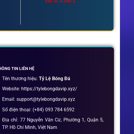
xác từ A đến Z
HÔNG TIN LIÊN HỆ
Tên thương hiệu:
Tỷ Lệ Bóng Đá
Website:
https://tylebongdavip.xyz/
Email:
support@tylebongdavip.xyz
Số điện thoại: (+84) 093 784 6592
Địa chỉ: 77 Nguyễn Văn Cừ, Phường 1, Quận 5,
TP. Hồ Chí Minh, Việt Nam