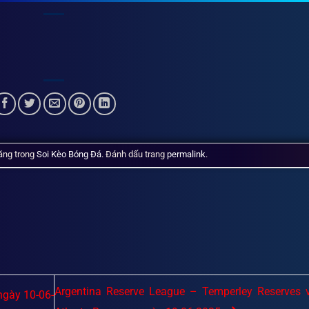
ăng trong
Soi Kèo Bóng Đá
. Đánh dấu trang
permalink
.
Argentina Reserve League – Temperley Reserves 
gày 10-06-