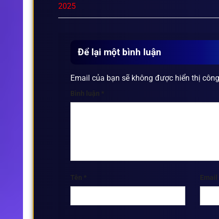
2025
Để lại một bình luận
Email của bạn sẽ không được hiển thị công
Bình luận
*
Tên
*
Email