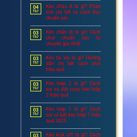
Kèo châu Á là gì? Phân
04
Th7
tích chi tiết và cách đọc
chuẩn xác
Kèo chẵn lẻ là gì? Cách
03
Th7
chơi chuẩn xác từ
chuyên gia nhất
Kèo tài xỉu là gì? Hướng
03
Th7
dẫn chi tiết cách chơi
hiệu quả
Kèo hiệp 2 là gì? Cách
03
Th7
soi và đặt cược kèo hiệp
2 hiệu quả
Kèo hiệp 1 là gì? Cách
03
Th7
soi và bắt kèo hiệp 1 hiệu
quả 2025
Kèo kick off là gì? Cách
03