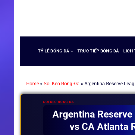
Chuyển
đến
nội
dung
TỶ LỆ BÓNG ĐÁ
TRỰC TIẾP BÓNG ĐÁ
LỊCH 
Home
»
Soi Kèo Bóng Đá
»
Argentina Reserve Leag
SOI KÈO BÓNG ĐÁ
Argentina Reserve
vs CA Atlanta