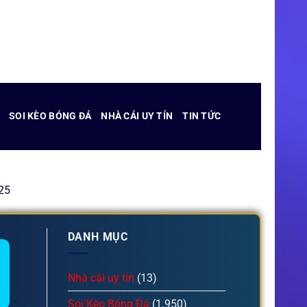
SOI KÈO BÓNG ĐÁ
NHÀ CÁI UY TÍN
TIN TỨC
25
DANH MỤC
Nhà cái uy tín
(13)
Soi Kèo Bóng Đá
(1.950)