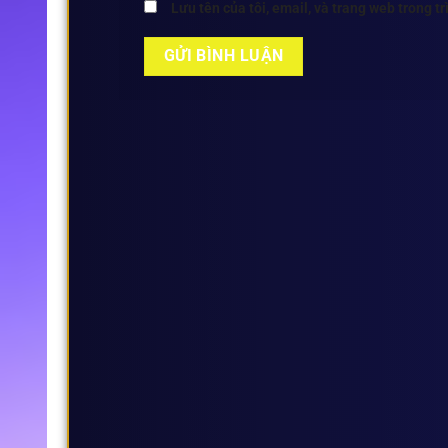
Lưu tên của tôi, email, và trang web trong tr