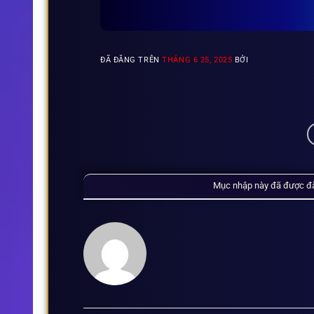
ĐÃ ĐĂNG TRÊN
THÁNG 6 25, 2025
BỞI
Mục nhập này đã được đ