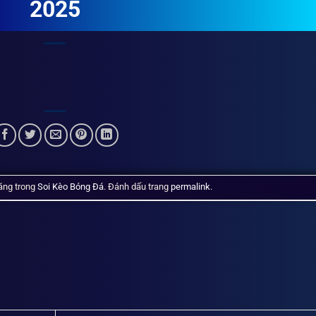
2025
ăng trong
Soi Kèo Bóng Đá
. Đánh dấu trang
permalink
.