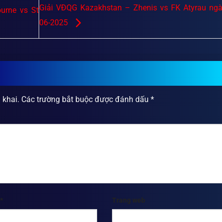
Giải VĐQG Kazakhstan – Zhenis vs FK Atyrau ngà
urne vs St
06-2025
 khai.
Các trường bắt buộc được đánh dấu
*
*
Trang web