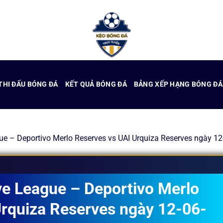
THI ĐẤU BÓNG ĐÁ
KẾT QUẢ BÓNG ĐÁ
BẢNG XẾP HẠNG BÓNG ĐÁ
ue – Deportivo Merlo Reserves vs UAI Urquiza Reserves ngày 1
ve League – Deportivo Merlo
Urquiza Reserves ngày 12-06-