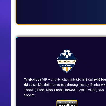
Tylebongda VIP – chuyên cập nhật kèo nhà cái,
tỷ lệ bó
đá
và soi kèo thể thao từ các thương hiệu uy tín như W8
188BET, FB88, M88, Fun88, Bet365, 12BET, VN88, BK8,
Sbobet.