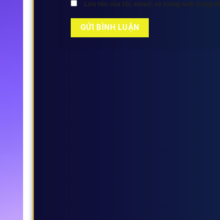
Lưu tên của tôi, email, và trang web trong tr