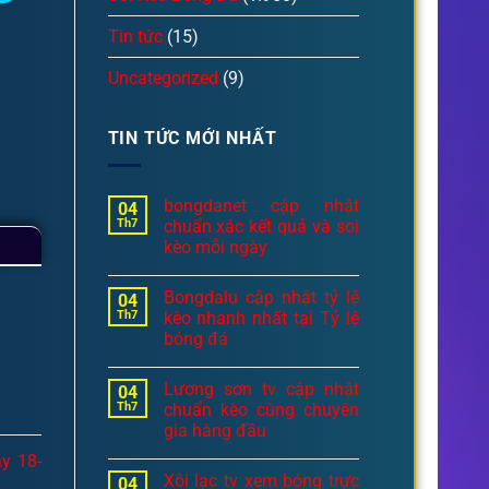
Tin tức
(15)
Uncategorized
(9)
TIN TỨC MỚI NHẤT
bongdanet cập nhật
04
Th7
chuẩn xác kết quả và soi
kèo mỗi ngày
Bongdalu cập nhật tỷ lệ
04
Th7
kèo nhanh nhất tại Tỷ lệ
bóng đá
Lương sơn tv cập nhật
04
Th7
chuẩn kèo cùng chuyên
gia hàng đầu
y 18-
Xôi lạc tv xem bóng trực
04