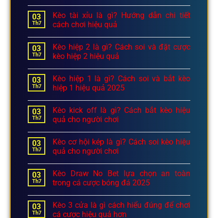
Kèo tài xỉu là gì? Hướng dẫn chi tiết
03
Th7
cách chơi hiệu quả
Kèo hiệp 2 là gì? Cách soi và đặt cược
03
Th7
kèo hiệp 2 hiệu quả
Kèo hiệp 1 là gì? Cách soi và bắt kèo
03
Th7
hiệp 1 hiệu quả 2025
Kèo kick off là gì? Cách bắt kèo hiệu
03
Th7
quả cho người chơi
Kèo cơ hội kép là gì? Cách soi kèo hiệu
03
Th7
quả cho người chơi
Kèo Draw No Bet lựa chọn an toàn
03
Th7
trong cá cược bóng đá 2025
Kèo 3 cửa là gì cách hiểu đúng để chơi
03
Th7
cá cược hiệu quả hơn