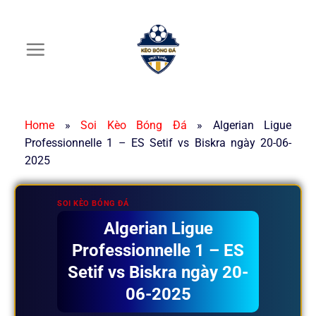
Chuyển
đến
nội
dung
Home
»
Soi Kèo Bóng Đá
»
Algerian Ligue
Professionnelle 1 – ES Setif vs Biskra ngày 20-06-
2025
SOI KÈO BÓNG ĐÁ
Algerian Ligue
Professionnelle 1 – ES
Setif vs Biskra ngày 20-
06-2025