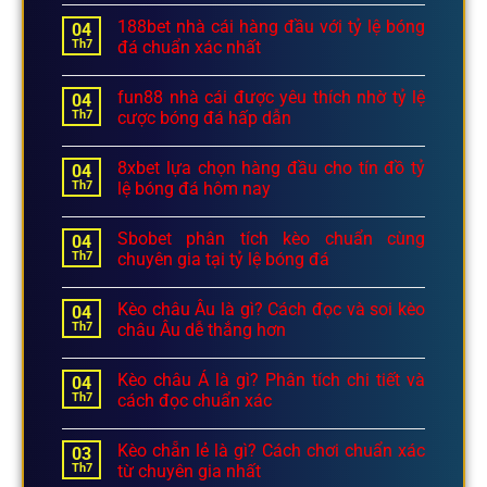
188bet nhà cái hàng đầu với tỷ lệ bóng
04
Th7
đá chuẩn xác nhất
fun88 nhà cái được yêu thích nhờ tỷ lệ
04
Th7
cược bóng đá hấp dẫn
8xbet lựa chọn hàng đầu cho tín đồ tỷ
04
Th7
lệ bóng đá hôm nay
Sbobet phân tích kèo chuẩn cùng
04
Th7
chuyên gia tại tỷ lệ bóng đá
Kèo châu Âu là gì? Cách đọc và soi kèo
04
Th7
châu Âu dễ thắng hơn
Kèo châu Á là gì? Phân tích chi tiết và
04
Th7
cách đọc chuẩn xác
Kèo chẵn lẻ là gì? Cách chơi chuẩn xác
03
Th7
từ chuyên gia nhất