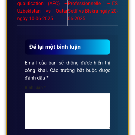
qualification (AFC) –
Professionnelle 1 – ES
Uzbekistan vs Qatar
Setif vs Biskra ngày 20-
ngày 10-06-2025
06-2025
Để lại một bình luận
Email của bạn sẽ không được hiển thị
công khai.
Các trường bắt buộc được
đánh dấu
*
Bình luận
*