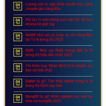
Lương sơn tv cập nhật chuẩn kèo cùng
04
Th7
chuyên gia hàng đầu
Xôi lạc tv xem bóng trực tiếp tốc độ cao
04
Th7
không hề giật lag
Net88 nhà cái cá cược uy tín hàng đầu
04
Th7
tại Tỷ lệ bóng đá 2025
fb88 – Nhà cái fb88 mang đến tỷ lệ
04
Th7
bóng đá hấp dẫn nhất 2025
7m hôm nay: Nhận định tỷ lệ chuẩn, soi
04
Th7
kèo chi tiết nhất
Debet là gì? Tìm hiểu debet trong tỷ lệ
04
Th7
bóng đá hôm nay nào
Bong88 là gì? Kinh nghiệm soi kèo tại
04
Th7
nhà cái bong88 2025