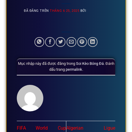
ĐÃ ĐĂNG TRÊN
THÁNG 6 25, 2025
BỞI
Mục nhập này đã được đăng trong
Soi Kèo Bóng Đá
. Đánh
dấu trang
permalink
.
FIFA World Cup
Algerian Ligue