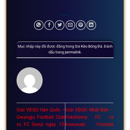
Mục nhập này đã được đăng trong
Soi Kèo Bóng Đá
. Đánh
dấu trang
permalink
.
Giải VĐQG Hàn Quốc –
Giải VĐQG Nhật Bản –
Gwangju Football Club
Yokohama FC vs
vs FC Seoul ngày 13-
Kawasaki Frontale