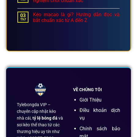
nghiệm chơi chuẩn xác
Kèo macao là gì? Hướng dẫn đọc và
03
Th7
bắt chuẩn xác từ A đến Z
VỀ CHÚNG TÔI
Giới Thiệu
Tylebongda VIP –
Điều khoản dịch
chuyên cập nhật kèo
vụ
nhà cái,
tỷ lệ bóng đá
và
soi kèo thể thao từ các
Chính sách bảo
thương hiệu uy tín như
mật