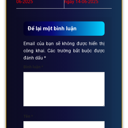
06-2025
ngày 14-06-2025
Để lại một bình luận
Email của bạn sẽ không được hiển thị
công khai.
Các trường bắt buộc được
đánh dấu
*
Bình luận
*
Tên
*