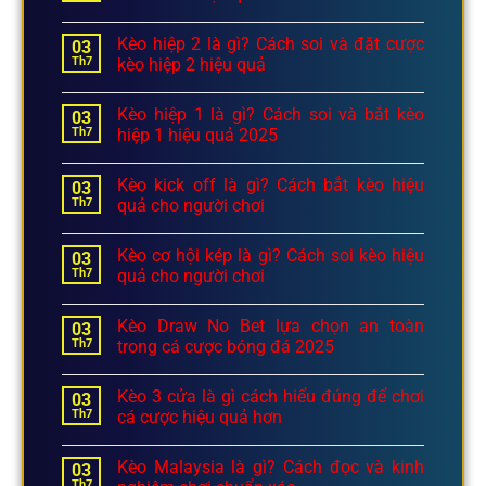
Kèo hiệp 2 là gì? Cách soi và đặt cược
03
Th7
kèo hiệp 2 hiệu quả
Kèo hiệp 1 là gì? Cách soi và bắt kèo
03
Th7
hiệp 1 hiệu quả 2025
Kèo kick off là gì? Cách bắt kèo hiệu
03
Th7
quả cho người chơi
Kèo cơ hội kép là gì? Cách soi kèo hiệu
03
Th7
quả cho người chơi
Kèo Draw No Bet lựa chọn an toàn
03
Th7
trong cá cược bóng đá 2025
Kèo 3 cửa là gì cách hiểu đúng để chơi
03
Th7
cá cược hiệu quả hơn
Kèo Malaysia là gì? Cách đọc và kinh
03
Th7