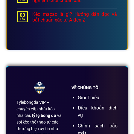
nghiệm chơi chuẩn xác
Kèo macao là gì? Hướng dẫn đọc và
03
Th7
bắt chuẩn xác từ A đến Z
VỀ CHÚNG TÔI
Giới Thiệu
Tylebongda VIP –
Điều khoản dịch
chuyên cập nhật kèo
vụ
nhà cái,
tỷ lệ bóng đá
và
soi kèo thể thao từ các
Chính sách bảo
thương hiệu uy tín như
mật