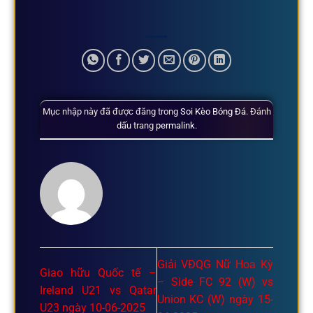
Mục nhập này đã được đăng trong
Soi Kèo Bóng Đá
. Đánh
dấu trang
permalink
.
Giải VĐQG Nữ Hoa Kỳ
Giao hữu Quốc tế –
– Side FC 92 (W) vs
Ireland U21 vs Qatar
Union KC (W) ngày 15-
U23 ngày 10-06-2025