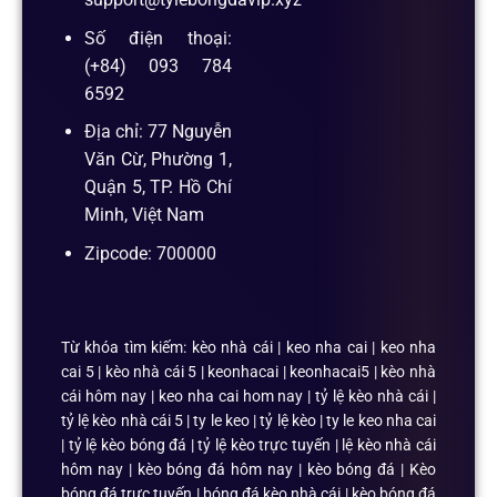
Số điện thoại:
(+84) 093 784
6592
Địa chỉ: 77 Nguyễn
Văn Cừ, Phường 1,
Quận 5, TP. Hồ Chí
Minh, Việt Nam
Zipcode: 700000
Từ khóa tìm kiếm: kèo nhà cái | keo nha cai | keo nha
cai 5 | kèo nhà cái 5 | keonhacai | keonhacai5 | kèo nhà
cái hôm nay | keo nha cai hom nay | tỷ lệ kèo nhà cái |
tỷ lệ kèo nhà cái 5 | ty le keo | tỷ lệ kèo | ty le keo nha cai
| tỷ lệ kèo bóng đá | tỷ lệ kèo trực tuyến | lệ kèo nhà cái
hôm nay | kèo bóng đá hôm nay | kèo bóng đá | Kèo
bóng đá trực tuyến | bóng đá kèo nhà cái | kèo bóng đá