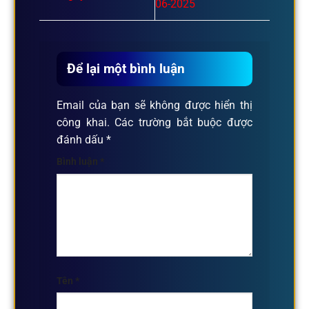
06-2025
Để lại một bình luận
Email của bạn sẽ không được hiển thị
công khai.
Các trường bắt buộc được
đánh dấu
*
Bình luận
*
Tên
*